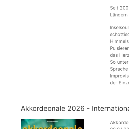
Seit 200
Ländern
Inselsou
schottis
Himmelsr
Pulsiere
das Herz
So unter
Sprache 
Improvis
der Einz
Akkordeonale 2026 - Internation
Akkorde