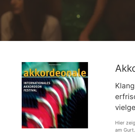
Akko
Klang
erfri
vielg
Hier zei
am Gurt.